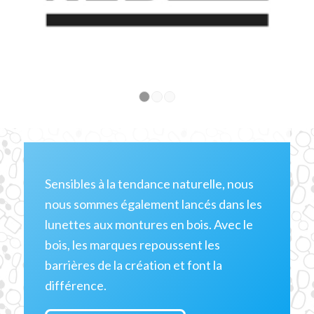
1
2
3
Sensibles à la tendance naturelle, nous
nous sommes également lancés dans les
lunettes aux montures en bois. Avec le
bois, les marques repoussent les
barrières de la création et font la
différence.